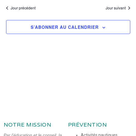
è
d
Jour précédent
Jour suivant
e
n
v
e
u
S’ABONNER AU CALENDRIER
m
e
e
s
n
É
t
v
è
n
e
m
e
n
t
s
NOTRE MISSION
PRÉVENTION
Par l’éducation et le conseil, la
Activités nautiques