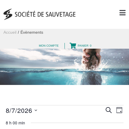
Accueil
/
Évènements
MON COMPTE
PANIER
0
8/7/2026
R
N
RECHERC
JOUR
e
a
S
8 h 00 min
c
é
v