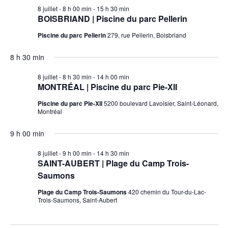
h
l
8 juillet - 8 h 00 min
-
15 h 30 min
i
e
e
BOISBRIAND | Piscine du parc Pellerin
g
c
r
Piscine du parc Pellerin
279, rue Pellerin, Boisbriand
t
a
c
i
h
t
8 h 30 min
o
e
i
n
8 juillet - 8 h 30 min
-
14 h 00 min
e
n
o
MONTRÉAL | Piscine du parc Pie-XII
t
e
n
Piscine du parc Pie-XII
5200 boulevard Lavoisier, Saint-Léonard,
z
n
Montréal
d
u
a
n
e
v
9 h 00 min
e
v
i
d
8 juillet - 9 h 00 min
-
14 h 30 min
g
u
a
SAINT-AUBERT | Plage du Camp Trois-
a
t
e
Saumons
t
e
s
Plage du Camp Trois-Saumons
420 chemin du Tour-du-Lac-
i
.
Trois-Saumons, Saint-Aubert
É
o
v
n