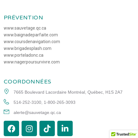
PRÉVENTION
www.sauvetage.qc.ca
www.baignadeparfaite.com
www.coursdenavigation.com
www.brigadesplash.com
www.porteladonc.ca
www.nagerpoursurvivre.com
COORDONNÉES
7665 Boulevard Lacordaire Montréal, Québec, H1S 2A7
514-252-3100
, 
1-800-265-3093
alerte@sauvetage.qc.ca