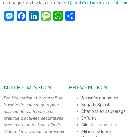
campagne, visitez la page dédiée
Quand c’est incertain, reste loin
M
F
Li
M
W
P
es
a
n
es
h
ar
se
ce
ke
s
at
ta
n
b
dI
a
s
g
g
o
n
g
A
er
er
o
e
p
k
p
NOTRE MISSION
PRÉVENTION
Par l’éducation et le conseil, la
Activités nautiques
Société de sauvetage a pour
Brigade Splash
mission de contribuer à la
Citations en sauvetage
pratique d’activités sécuritaires
Enfants
près, sur et dans l’eau afin de
Gilet de sauvetage
réduire les incidents et prévenir
Milieux naturels