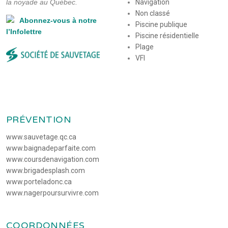
la noyade au Québec.
Navigation
Non classé
Abonnez-vous à notre
Piscine publique
l’Infolettre
Piscine résidentielle
Plage
VFI
PRÉVENTION
www.sauvetage.qc.ca
www.baignadeparfaite.com
www.coursdenavigation.com
www.brigadesplash.com
www.porteladonc.ca
www.nagerpoursurvivre.com
COORDONNÉES