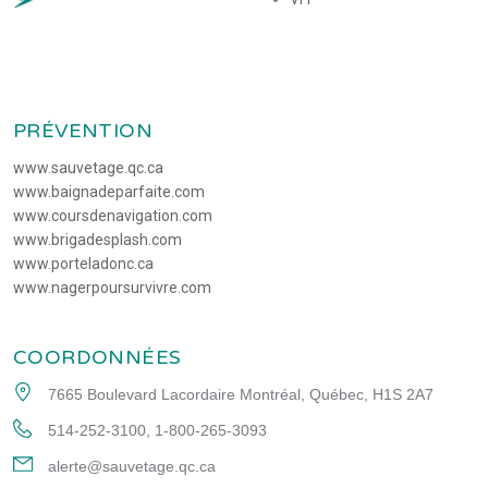
PRÉVENTION
www.sauvetage.qc.ca
www.baignadeparfaite.com
www.coursdenavigation.com
www.brigadesplash.com
www.porteladonc.ca
www.nagerpoursurvivre.com
COORDONNÉES
7665 Boulevard Lacordaire Montréal, Québec, H1S 2A7
514-252-3100
, 
1-800-265-3093
alerte@sauvetage.qc.ca