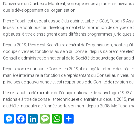
l’Université du Québec à Montréal, son expérience à plusieurs niveaux 
que le développement de l’organisation.
Pierre Tabah est avocat associé du cabinet Labelle, Côté, Tabah & Associ
le désir de contribuer au développement et la promotion de ce type de 
agit aussi à titre d’enseignant dans différents programmes juridiques a
Depuis 2019, Pierre est Secrétaire général de l’organisation, poste qu’il
occupé diverses fonctions au sein du Conseil depuis sa première élect
Conseil d’administration national de la Société de sauvetage Canada 
Depuis son retour sur le Conseil en 2019, il a dirigé la refonte des rè
manière intérimaire la fonction de représentant du Conseil au niveau
principes de gouvernance et est responsable du Comité de révision des 
Pierre Tabah a été membre de l’équipe nationale de sauvetage (1992 
nationale à titre de conseiller technique et d’entraineur depuis 2015, 
d’athlète masculin de l’année porte son nom depuis 2008. Me Tabah po
M
F
Li
M
W
P
es
a
nk
es
h
ar