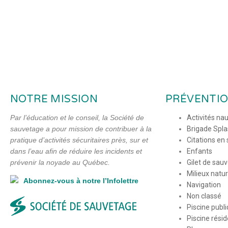
se
ce
e
s
at
ta
n
b
dI
a
s
g
g
o
n
g
A
er
er
ok
e
p
p
NOTRE MISSION
PRÉVENTI
Par l’éducation et le conseil, la Société de
Activités na
sauvetage a pour mission de contribuer à la
Brigade Spl
pratique d’activités sécuritaires près, sur et
Citations en
dans l’eau afin de réduire les incidents et
Enfants
prévenir la noyade au Québec.
Gilet de sau
Milieux natur
Abonnez-vous à notre l’Infolettre
Navigation
Non classé
Piscine publ
Piscine résid