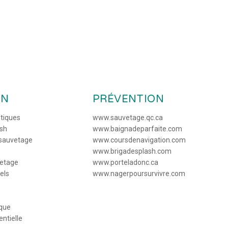
ON
PRÉVENTION
utiques
www.sauvetage.qc.ca
ash
www.baignadeparfaite.com
 sauvetage
www.coursdenavigation.com
www.brigadesplash.com
vetage
www.porteladonc.ca
els
www.nagerpoursurvivre.com
ique
entielle