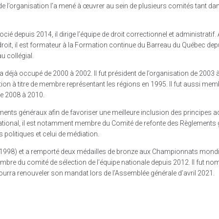
de l’organisation l’a mené à œuvrer au sein de plusieurs comités tant dan
é depuis 2014, il dirige l’équipe de droit correctionnel et administratif
droit, il est formateur à la Formation continue du Barreau du Québec dep
u collégial.
 a déjà occupé de 2000 à 2002. Il fut président de l’organisation de 2003 à
ion à titre de membre représentant les régions en 1995. Il fut aussi mem
de 2008 à 2010.
glements généraux afin de favoriser une meilleure inclusion des principes
 national, il est notamment membre du Comité de refonte des Règlements 
politiques et celui de médiation.
à 1998) et a remporté deux médailles de bronze aux Championnats mondia
membre du comité de sélection de l’équipe nationale depuis 2012. Il fut no
urra renouveler son mandat lors de l’Assemblée générale d’avril 2021.